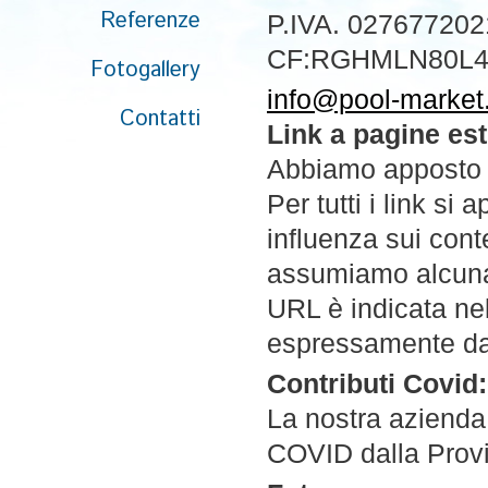
Referenze
P.IVA. 027677202
CF:RGHMLN80L4
Fotogallery
info@pool-market.
Contatti
Link a pagine es
Abbiamo apposto li
Per tutti i link s
influenza sui conte
assumiamo alcuna r
URL è indicata ne
espressamente da tu
Contributi Covid:
La nostra azienda 
COVID dalla Prov