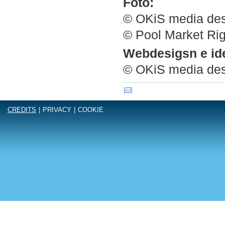
Foto:
© OKiS media desi
© Pool Market Rig
Webdesigsn e id
© OKiS media desi
CREDITS
|
PRIVACY
|
COOKIE