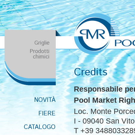
Griglie
Prodotti
chimici
Credits
Responsabile per 
NOVITÀ
Pool Market Righ
Loc. Monte Porce
FIERE
I - 09040 San Vit
CATALOGO
T +39 348803328